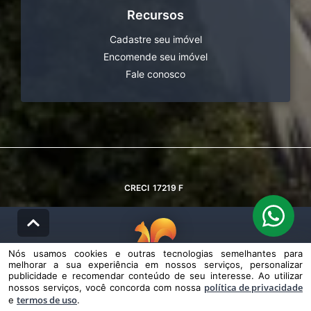
Recursos
Cadastre seu imóvel
Encomende seu imóvel
Fale conosco
CRECI
17219 F
Nós usamos cookies e outras tecnologias semelhantes para
melhorar a sua experiência em nossos serviços, personalizar
© DESENVOLVIDO PELA
AGIL.NET
publicidade e recomendar conteúdo de seu interesse. Ao utilizar
política de privacidade
nossos serviços, você concorda com nossa
Nós usamos cookies e outras tecnologias semelhantes para melhorar a
termos de uso
e
sua experiência em nossos serviços, personalizar publicidade e
.
recomendar conteúdo de seu interesse. Ao utilizar nossos serviços,