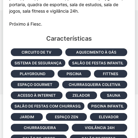
portaria, quadra de esportes, sala de estudos, sala de
jogos, sala fitness e vigilância 24h.
Características
CIRCUITO DE TV
AQUECIMENTO À GÁS
SISTEMA DE SEGURANÇA
SALÃO DE FESTAS INFANTIL
PLAYGROUND
PISCINA
FITTNES
ESPAÇO GOURMET
CHURRASQUEIRA COLETIVA
ACESSO À INTERNET
ZELADOR
SAUNA
SALÃO DE FESTAS COM CHURRASQ.
PISCINA INFANTIL
JARDIM
ESPAÇO ZEN
ELEVADOR
CHURRASQUEIRA
VIGILÂNCIA 24H