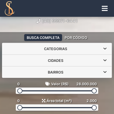
(48) 99971-6441
BUSCA COMPLETA
POR CÓDIGO
CATEGORIAS
CIDADES
BAIRROS
0
Valor (R$)
28.000.000
0
Área total (m²)
2.000