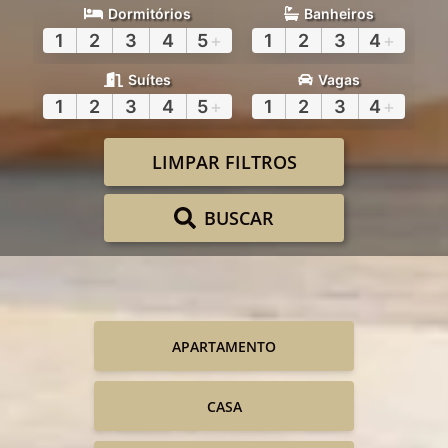
Dormitórios
Banheiros
1
2
3
4
5
+
1
2
3
4
+
Suítes
Vagas
1
2
3
4
5
+
1
2
3
4
+
LIMPAR FILTROS
BUSCAR
APARTAMENTO
CASA