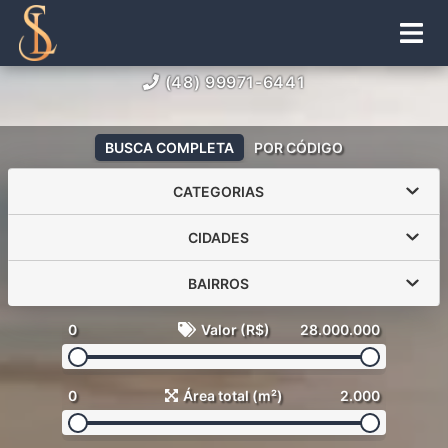
(48) 99971-6441
BUSCA COMPLETA
POR CÓDIGO
CATEGORIAS
CIDADES
BAIRROS
0
Valor (R$)
28.000.000
0
Área total (m²)
2.000