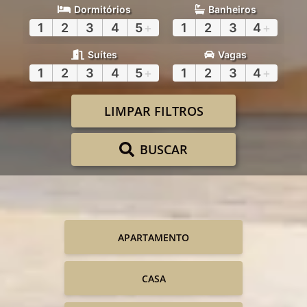
Dormitórios
Banheiros
1
2
3
4
5
+
1
2
3
4
+
Suítes
Vagas
1
2
3
4
5
+
1
2
3
4
+
LIMPAR FILTROS
BUSCAR
APARTAMENTO
CASA