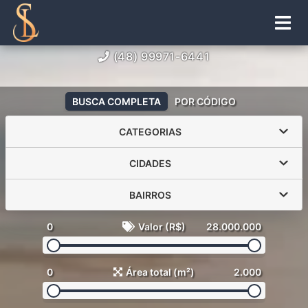
(48) 99971-6441
BUSCA COMPLETA
POR CÓDIGO
CATEGORIAS
CIDADES
BAIRROS
0
Valor (R$)
28.000.000
0
Área total (m²)
2.000