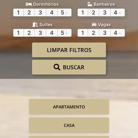
Dormitórios
Banheiros
1
2
3
4
5
+
1
2
3
4
+
Suítes
Vagas
1
2
3
4
5
+
1
2
3
4
+
LIMPAR FILTROS
BUSCAR
APARTAMENTO
CASA