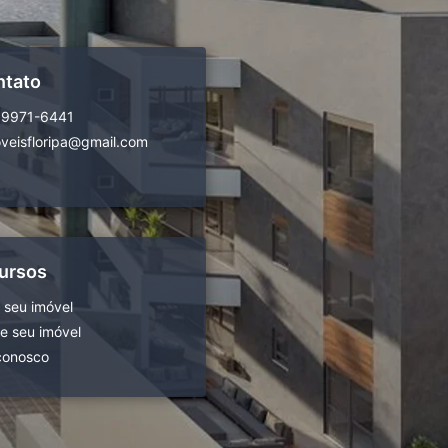
ntato
99971-6441
veisfloripa@gmail.com
ursos
 seu imóvel
 seu imóvel
conosco