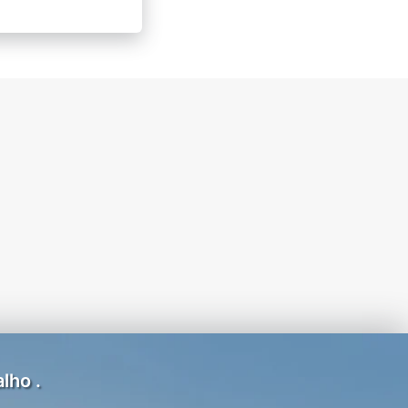
lho .