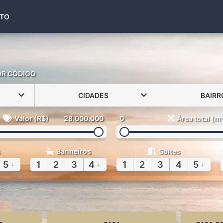
(48) 99971-6441
TO
OR CÓDIGO
CIDADES
BAIRR
Valor (R$)
28.000.000
0
Área total (m
Banheiros
Suítes
5
+
1
2
3
4
+
1
2
3
4
5
+