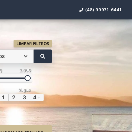
(48) 99971-6441
LIMPAR FILTROS
OS
²)
2.000
Vagas
1
2
3
4
+