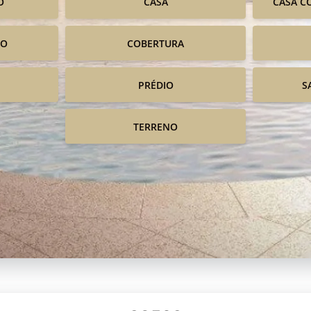
O
CASA
CASA C
IO
COBERTURA
PRÉDIO
S
TERRENO