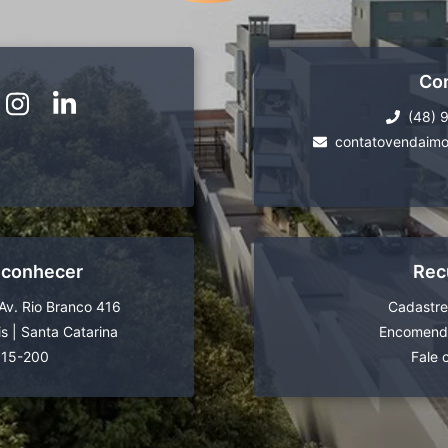
Co
(48) 
contatovendaimo
 conhecer
Rec
Av. Rio Branco 416
Cadastre
is
|
Santa Catarina
Encomende
015-200
Fale 