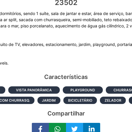
23502
mitórios, sendo 1 suíte, sala de jantar e estar, área de serviço, ban
a ar split, sacada com churrasqueira, semi-mobiliado, teto rebaixad
ara o mar, piso porcelanato, aquecimento de água gás cilíndrico, 2
ito de TV, elevadores, estacionamento, jardim, playground, portaria
Características
VISTA PANORÂMICA
PLAYGROUND
CHURRASQ
 COM CHURRASQ.
JARDIM
BICICLETÁRIO
ZELADOR
Compartilhar