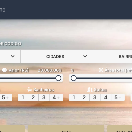
(48) 99971-6441
TO
OR CÓDIGO
CIDADES
BAIRR
Valor (R$)
28.000.000
0
Área total (m
Banheiros
Suítes
5
+
1
2
3
4
+
1
2
3
4
5
+