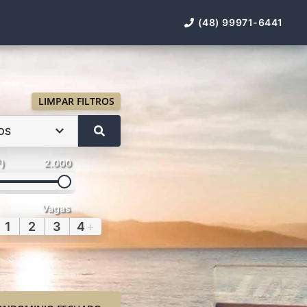
(48) 99971-6441
LIMPAR FILTROS
OS
²)
2.000
Vagas
1
2
3
4
+