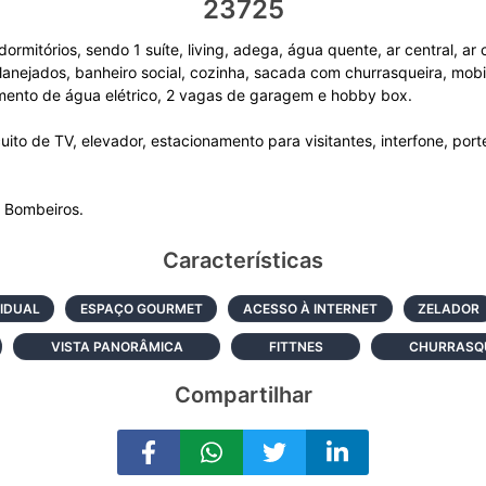
23725
rmitórios, sendo 1 suíte, living, adega, água quente, ar central, ar
lanejados, banheiro social, cozinha, sacada com churrasqueira, mobil
mento de água elétrico, 2 vagas de garagem e hobby box.
ito de TV, elevador, estacionamento para visitantes, interfone, porte
Características
IDUAL
ESPAÇO GOURMET
ACESSO À INTERNET
ZELADOR
VISTA PANORÂMICA
FITTNES
CHURRASQU
Compartilhar