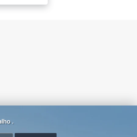
lho .