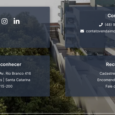
Co
(48) 
contatovendaimo
 conhecer
Rec
Av. Rio Branco 416
Cadastre
is
|
Santa Catarina
Encomende
015-200
Fale 