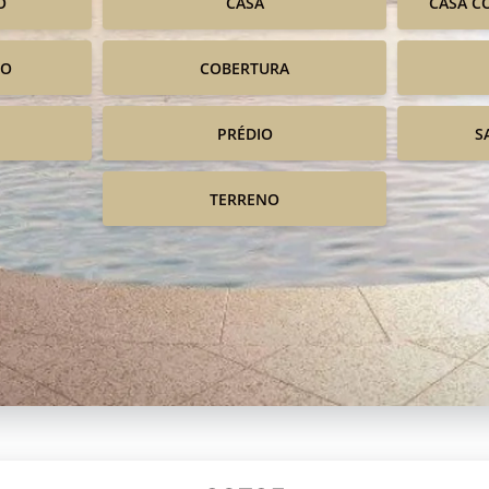
O
CASA
CASA C
IO
COBERTURA
PRÉDIO
S
TERRENO