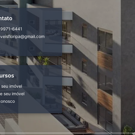
ntato
99971-6441
veisfloripa@gmail.com
ursos
 seu imóvel
 seu imóvel
conosco