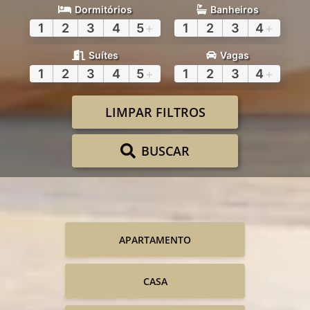
Dormitórios
Banheiros
1
2
3
4
5
+
1
2
3
4
+
Suítes
Vagas
1
2
3
4
5
+
1
2
3
4
+
LIMPAR FILTROS
BUSCAR
APARTAMENTO
CASA