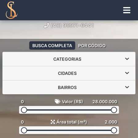
(48) 99971-6441
BUSCA COMPLETA
POR CÓDIGO
CATEGORIAS
CIDADES
BAIRROS
0
Valor (R$)
28.000.000
0
Área total (m²)
2.000