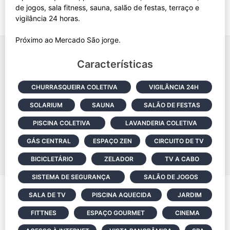
de jogos, sala fitness, sauna, salão de festas, terraço e
vigilância 24 horas.
Características
CHURRASQUEIRA COLETIVA
VIGILÂNCIA 24H
SOLARIUM
SAUNA
SALÃO DE FESTAS
PISCINA COLETIVA
LAVANDERIA COLETIVA
GÁS CENTRAL
ESPAÇO ZEN
CIRCUITO DE TV
BICICLETÁRIO
ZELADOR
TV A CABO
SISTEMA DE SEGURANÇA
SALÃO DE JOGOS
SALA DE TV
PISCINA AQUECIDA
JARDIM
FITTNES
ESPAÇO GOURMET
CINEMA