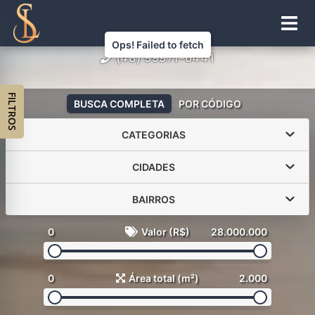
(48) 99971-6441
FILTROS
BUSCA COMPLETA
POR CÓDIGO
CATEGORIAS
CIDADES
BAIRROS
0
Valor (R$)
28.000.000
0
Área total (m²)
2.000