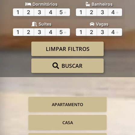
Dormitórios
Banheiros
1
2
3
4
5
+
1
2
3
4
+
Suítes
Vagas
1
2
3
4
5
+
1
2
3
4
+
LIMPAR FILTROS
BUSCAR
APARTAMENTO
CASA