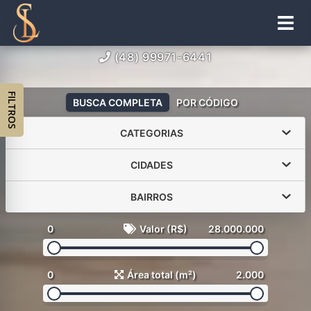
(48) 99971-6441
FILTROS
BUSCA COMPLETA
POR CÓDIGO
CATEGORIAS
CIDADES
BAIRROS
0
Valor (R$)
28.000.000
0
Área total (m²)
2.000