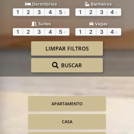
Dormitórios
Banheiros
1
2
3
4
5
+
1
2
3
4
+
Suítes
Vagas
1
2
3
4
5
+
1
2
3
4
+
LIMPAR FILTROS
BUSCAR
APARTAMENTO
CASA