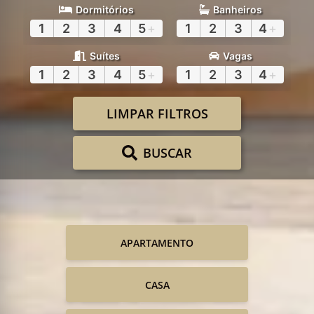
Dormitórios
Banheiros
1
2
3
4
5
+
1
2
3
4
+
Suítes
Vagas
1
2
3
4
5
+
1
2
3
4
+
LIMPAR FILTROS
BUSCAR
APARTAMENTO
CASA