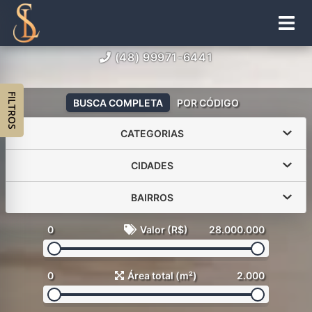
(48) 99971-6441
FILTROS
BUSCA COMPLETA
POR CÓDIGO
CATEGORIAS
CIDADES
BAIRROS
0
Valor (R$)
28.000.000
0
Área total (m²)
2.000