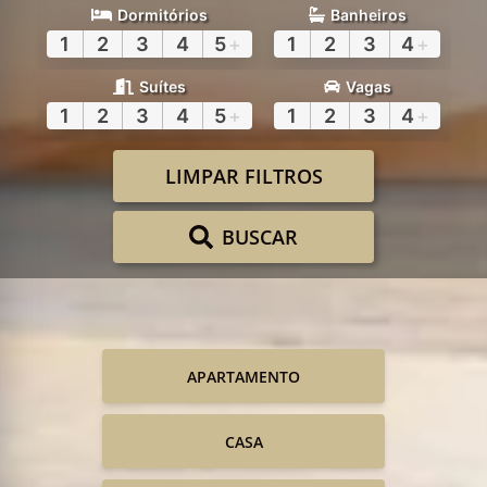
Dormitórios
Banheiros
1
2
3
4
5
+
1
2
3
4
+
Suítes
Vagas
1
2
3
4
5
+
1
2
3
4
+
LIMPAR FILTROS
BUSCAR
APARTAMENTO
CASA