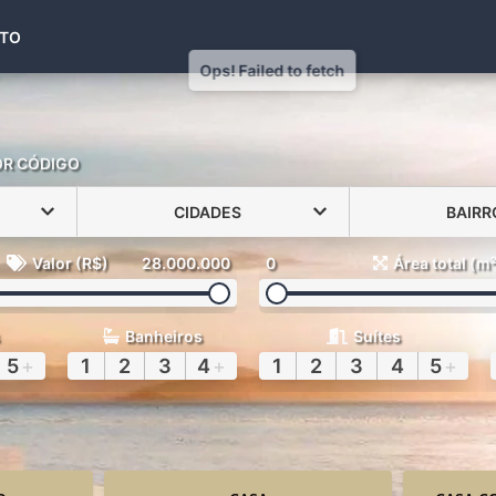
(48) 99971-6441
TO
OR CÓDIGO
CIDADES
BAIRR
Valor (R$)
28.000.000
0
Área total (m
Banheiros
Suítes
5
+
1
2
3
4
+
1
2
3
4
5
+