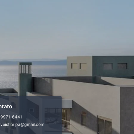
ntato
99971-6441
veisfloripa@gmail.com