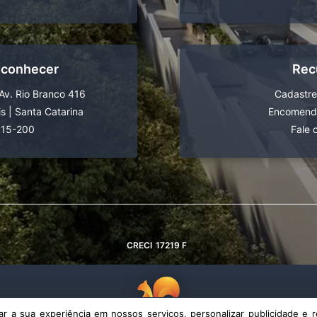
 conhecer
Rec
Av. Rio Branco 416
Cadastre
is
|
Santa Catarina
Encomende
015-200
Fale 
CRECI
17219 F
 a sua experiência em nossos serviços, personalizar publicidade e r