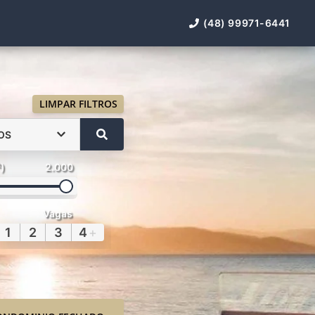
(48) 99971-6441
LIMPAR FILTROS
OS
²)
2.000
Vagas
1
2
3
4
+