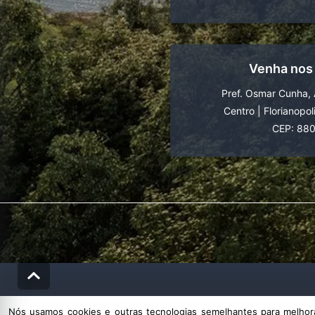
Venha nos
Pref. Osmar Cunha, 
Centro
|
Florianopol
CEP: 88
Nós usamos cookies e outras tecnologias semelhantes para melhorar