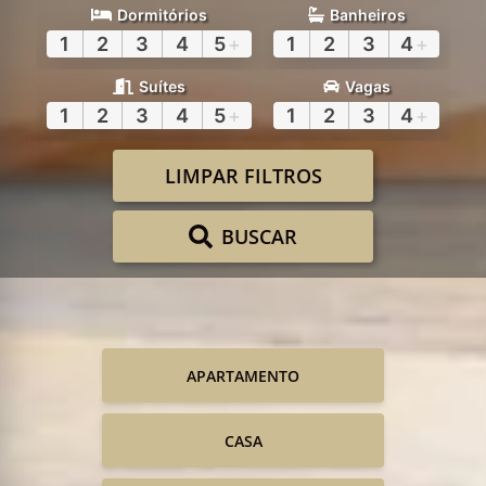
Dormitórios
Banheiros
1
2
3
4
5
+
1
2
3
4
+
Suítes
Vagas
1
2
3
4
5
+
1
2
3
4
+
LIMPAR FILTROS
BUSCAR
APARTAMENTO
CASA