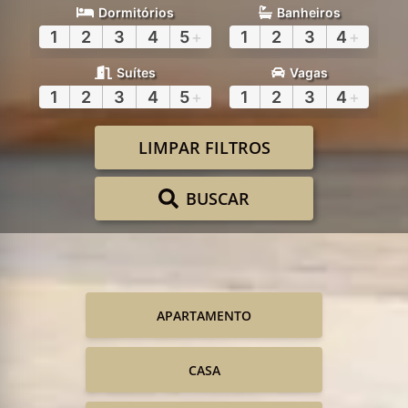
Dormitórios
Banheiros
1
2
3
4
5
+
1
2
3
4
+
Suítes
Vagas
1
2
3
4
5
+
1
2
3
4
+
LIMPAR FILTROS
BUSCAR
APARTAMENTO
CASA