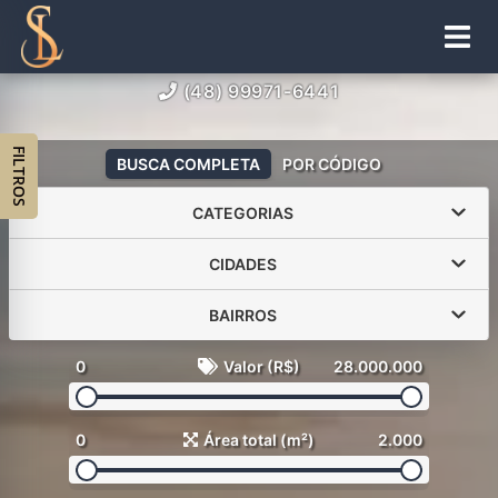
(48) 99971-6441
FILTROS
BUSCA COMPLETA
POR CÓDIGO
CATEGORIAS
CIDADES
BAIRROS
0
Valor (R$)
28.000.000
0
Área total (m²)
2.000