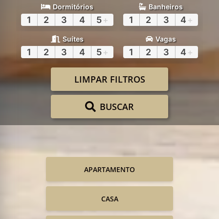
Dormitórios
Banheiros
1
2
3
4
5
+
1
2
3
4
+
Suítes
Vagas
1
2
3
4
5
+
1
2
3
4
+
LIMPAR FILTROS
BUSCAR
APARTAMENTO
CASA