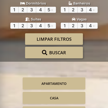
Dormitórios
Banheiros
1
2
3
4
5
+
1
2
3
4
+
Suítes
Vagas
1
2
3
4
5
+
1
2
3
4
+
LIMPAR FILTROS
BUSCAR
APARTAMENTO
CASA