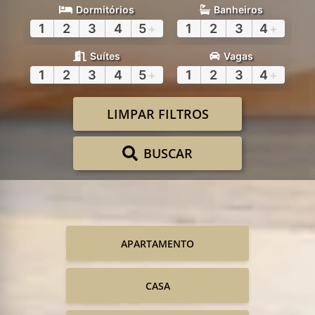
Dormitórios
Banheiros
1
2
3
4
5
+
1
2
3
4
+
Suítes
Vagas
1
2
3
4
5
+
1
2
3
4
+
LIMPAR FILTROS
BUSCAR
APARTAMENTO
CASA