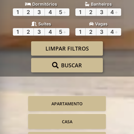
Dormitórios
Banheiros
1
2
3
4
5
+
1
2
3
4
+
Suítes
Vagas
1
2
3
4
5
+
1
2
3
4
+
LIMPAR FILTROS
BUSCAR
APARTAMENTO
CASA