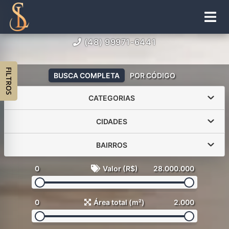
(48) 99971-6441
FILTROS
BUSCA COMPLETA
POR CÓDIGO
CATEGORIAS
CIDADES
BAIRROS
0
Valor (R$)
28.000.000
0
Área total (m²)
2.000