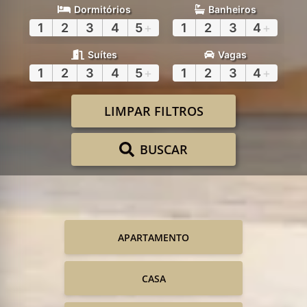
Dormitórios
Banheiros
1
2
3
4
5
+
1
2
3
4
+
Suítes
Vagas
1
2
3
4
5
+
1
2
3
4
+
LIMPAR FILTROS
BUSCAR
APARTAMENTO
CASA