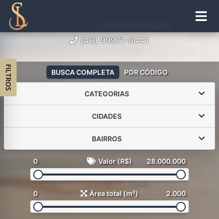
(48) 99971-6441
FILTROS
BUSCA COMPLETA
POR CÓDIGO
CATEGORIAS
CIDADES
BAIRROS
0
Valor (R$)
28.000.000
0
Área total (m²)
2.000