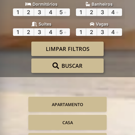
Dormitórios
Banheiros
1
2
3
4
5
+
1
2
3
4
+
Suítes
Vagas
1
2
3
4
5
+
1
2
3
4
+
LIMPAR FILTROS
BUSCAR
APARTAMENTO
CASA