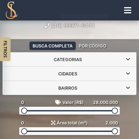
(48) 99971-6441
FILTROS
BUSCA COMPLETA
POR CÓDIGO
CATEGORIAS
CIDADES
BAIRROS
0
Valor (R$)
28.000.000
0
Área total (m²)
2.000