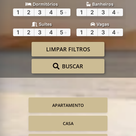
Dormitórios
Banheiros
1
2
3
4
5
+
1
2
3
4
+
Suítes
Vagas
1
2
3
4
5
+
1
2
3
4
+
LIMPAR FILTROS
BUSCAR
APARTAMENTO
CASA