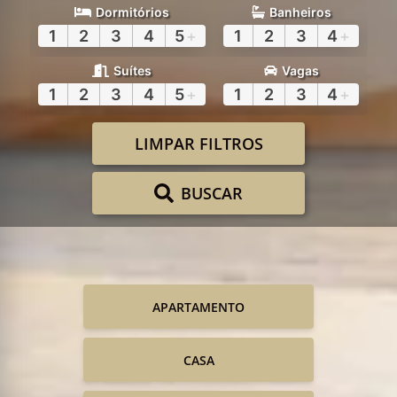
Dormitórios
Banheiros
1
2
3
4
5
+
1
2
3
4
+
Suítes
Vagas
1
2
3
4
5
+
1
2
3
4
+
LIMPAR FILTROS
BUSCAR
APARTAMENTO
CASA