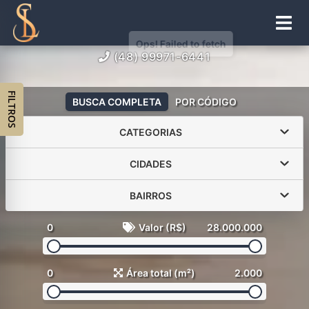
(48) 99971-6441
FILTROS
BUSCA COMPLETA
POR CÓDIGO
CATEGORIAS
CIDADES
BAIRROS
0
Valor (R$)
28.000.000
0
Área total (m²)
2.000