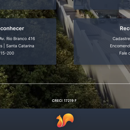
 conhecer
Rec
Av. Rio Branco 416
Cadastre
is
|
Santa Catarina
Encomende
015-200
Fale 
CRECI
17219 F