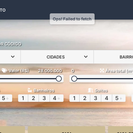
(48) 99971-6441
TO
OR CÓDIGO
CIDADES
BAIRR
Valor (R$)
28.000.000
0
Área total (m
Banheiros
Suítes
5
+
1
2
3
4
+
1
2
3
4
5
+