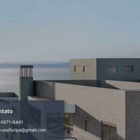
ntato
99971-6441
veisfloripa@gmail.com