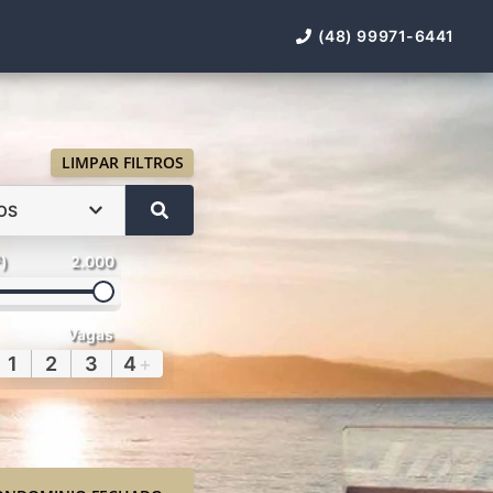
(48) 99971-6441
LIMPAR FILTROS
OS
²)
2.000
Vagas
1
2
3
4
+