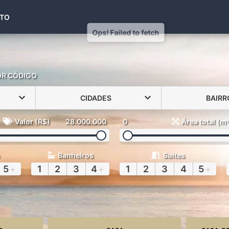
(48) 99971-6441
TO
OR CÓDIGO
CIDADES
BAIRR
Valor (R$)
28.000.000
0
Área total (m
Banheiros
Suítes
5
+
1
2
3
4
+
1
2
3
4
5
+