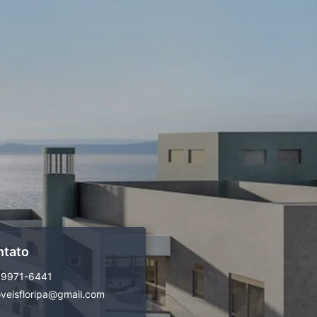
ntato
99971-6441
veisfloripa@gmail.com