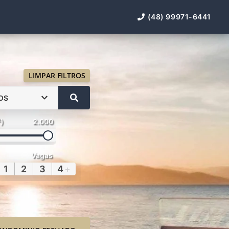
(48) 99971-6441
LIMPAR FILTROS
OS
²)
2.000
Vagas
1
2
3
4
+