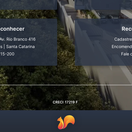
 conhecer
Rec
Av. Rio Branco 416
Cadastre
is
|
Santa Catarina
Encomende
015-200
Fale 
CRECI
17219 F