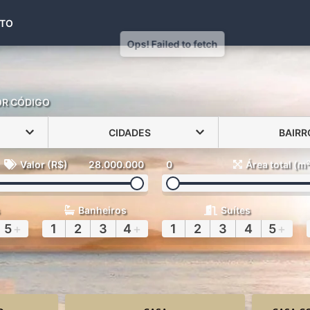
(48) 99971-6441
TO
OR CÓDIGO
CIDADES
BAIRR
Valor (R$)
28.000.000
0
Área total (m
Banheiros
Suítes
5
+
1
2
3
4
+
1
2
3
4
5
+