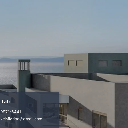
ntato
99971-6441
veisfloripa@gmail.com