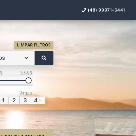
(48) 99971-6441
LIMPAR FILTROS
OS
²)
2.000
Vagas
1
2
3
4
+