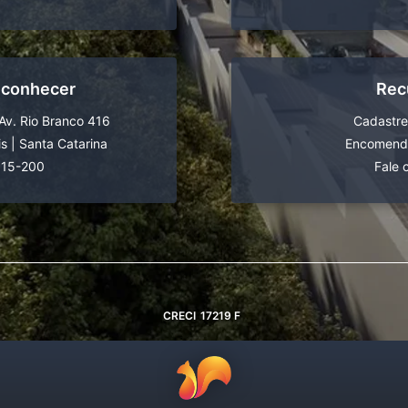
 conhecer
Rec
Av. Rio Branco 416
Cadastre
is
|
Santa Catarina
Encomende
015-200
Fale 
CRECI
17219 F