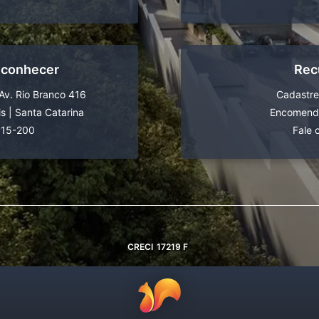
 conhecer
Rec
Av. Rio Branco 416
Cadastre
is
|
Santa Catarina
Encomende
015-200
Fale 
CRECI
17219 F