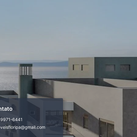
ntato
99971-6441
veisfloripa@gmail.com