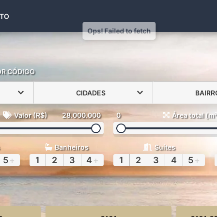
(48) 99971-6441
TO
OR CÓDIGO
CIDADES
BAIRR
Valor (R$)
28.000.000
0
Área total (m
Banheiros
Suítes
5
+
1
2
3
4
+
1
2
3
4
5
+