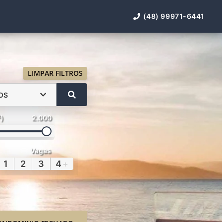
(48) 99971-6441
LIMPAR FILTROS
OS
²)
2.000
Vagas
1
2
3
4
+