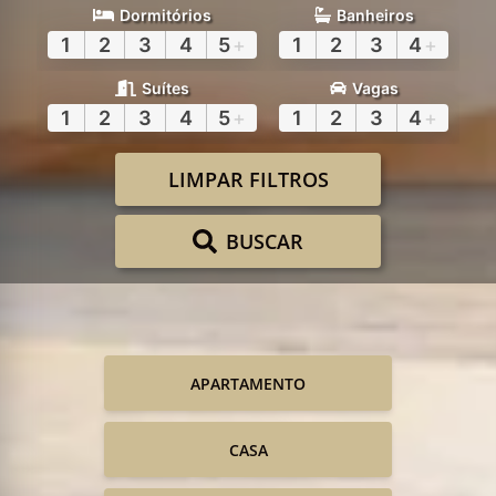
Dormitórios
Banheiros
1
2
3
4
5
+
1
2
3
4
+
Suítes
Vagas
1
2
3
4
5
+
1
2
3
4
+
LIMPAR FILTROS
BUSCAR
APARTAMENTO
CASA