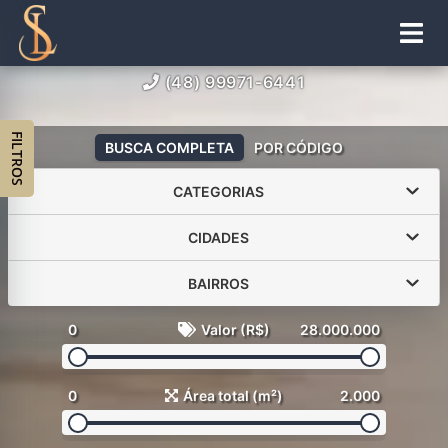
(48) 99971-6441
FILTROS
BUSCA COMPLETA
POR CÓDIGO
CATEGORIAS
CIDADES
BAIRROS
0
Valor (R$)
28.000.000
0
Área total (m²)
2.000