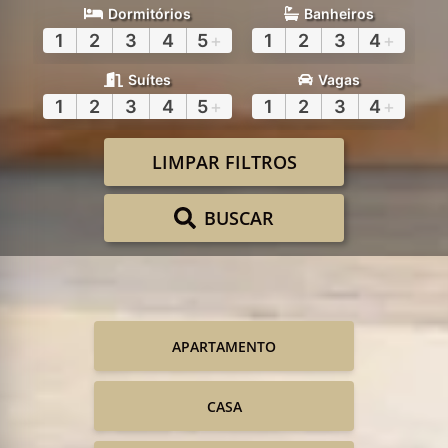
Dormitórios
Banheiros
1
2
3
4
5
+
1
2
3
4
+
Suítes
Vagas
1
2
3
4
5
+
1
2
3
4
+
LIMPAR FILTROS
BUSCAR
APARTAMENTO
CASA