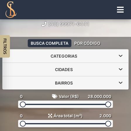
(48) 99971-6441
FILTROS
BUSCA COMPLETA
POR CÓDIGO
CATEGORIAS
CIDADES
BAIRROS
0
Valor (R$)
28.000.000
0
Área total (m²)
2.000