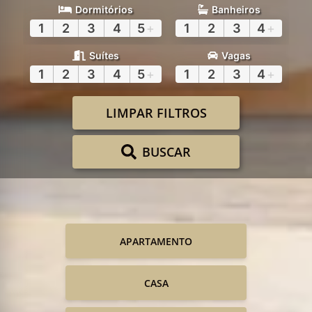
Dormitórios
Banheiros
1
2
3
4
5
+
1
2
3
4
+
Suítes
Vagas
1
2
3
4
5
+
1
2
3
4
+
LIMPAR FILTROS
BUSCAR
APARTAMENTO
CASA