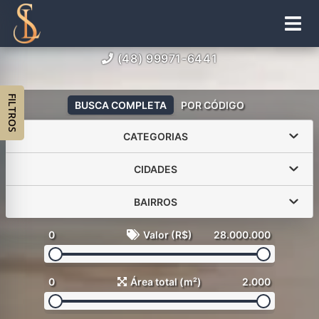
(48) 99971-6441
FILTROS
BUSCA COMPLETA
POR CÓDIGO
CATEGORIAS
CIDADES
BAIRROS
0
Valor (R$)
28.000.000
0
Área total (m²)
2.000