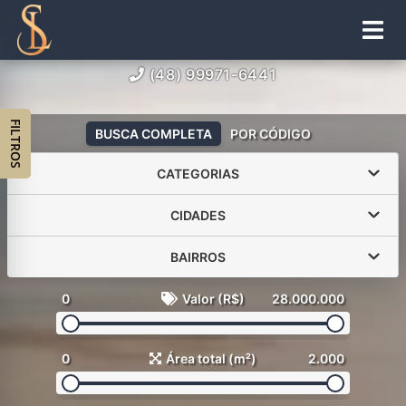
(48) 99971-6441
FILTROS
BUSCA COMPLETA
POR CÓDIGO
CATEGORIAS
CIDADES
BAIRROS
0
Valor (R$)
28.000.000
0
Área total (m²)
2.000