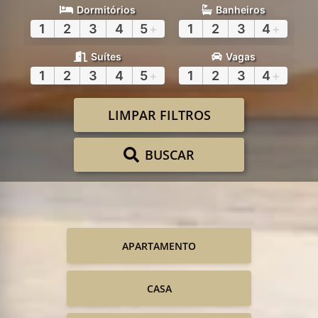
Dormitórios
Banheiros
1
2
3
4
5
+
1
2
3
4
+
Suítes
Vagas
1
2
3
4
5
+
1
2
3
4
+
LIMPAR FILTROS
BUSCAR
APARTAMENTO
CASA