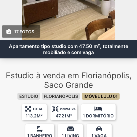
17 FOTOS
Apartamento tipo studio com 47,50 m², totalmente
mobiliado e com vaga
Estudio à venda em Florianópolis,
Saco Grande
ESTUDIO
FLORIANÓPOLIS
IMÓVEL LULU 01
TOTAL
PRIVATIVA
113.2M²
47.21M²
1 DORMITÓRIO
1 BANHEIRO
1 LIVING
1 VAGA