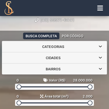
(48) 99971-6441
BUSCA COMPLETA
POR CÓDIGO
CATEGORIAS
CIDADES
BAIRROS
0
Valor (R$)
28.000.000
0
Área total (m²)
2.000