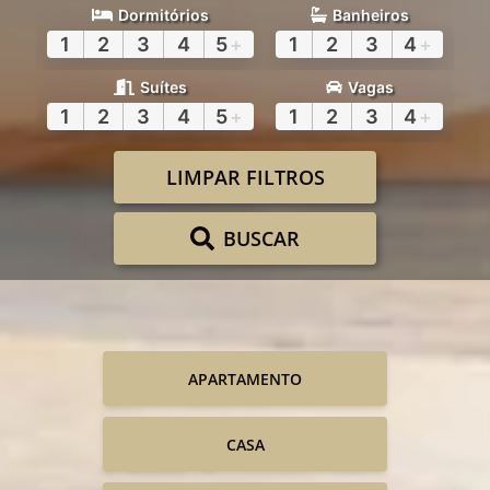
Dormitórios
Banheiros
1
2
3
4
5
+
1
2
3
4
+
Suítes
Vagas
1
2
3
4
5
+
1
2
3
4
+
LIMPAR FILTROS
BUSCAR
APARTAMENTO
CASA