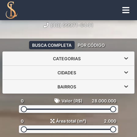
(48) 99971-6441
BUSCA COMPLETA
POR CÓDIGO
CATEGORIAS
CIDADES
BAIRROS
0
Valor (R$)
28.000.000
0
Área total (m²)
2.000