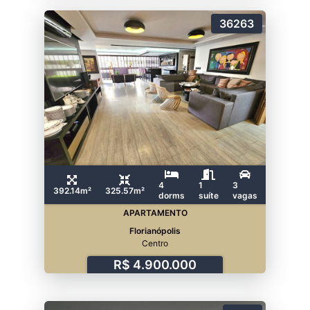
36263
4
1
3
392.14m²
325.57m²
dorms
suíte
vagas
APARTAMENTO
Florianópolis
Centro
R$ 4.900.000