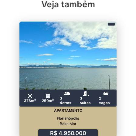
Veja também
3
3
2
378m²
250m²
dorms
suítes
vagas
APARTAMENTO
Florianópolis
Beira Mar
R$ 4.950.000