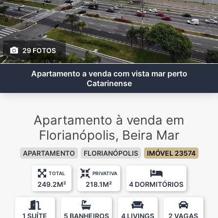
29 FOTOS
Apartamento a venda com vista mar perto
Catarinense
Apartamento à venda em
Florianópolis, Beira Mar
APARTAMENTO
FLORIANÓPOLIS
IMÓVEL 23574
TOTAL
PRIVATIVA
249.2M²
218.1M²
4 DORMITÓRIOS
1 SUÍTE
5 BANHEIROS
4 LIVINGS
2 VAGAS