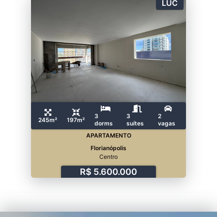
LUC
3
3
2
245m²
197m²
dorms
suítes
vagas
APARTAMENTO
Florianópolis
Centro
R$ 5.600.000