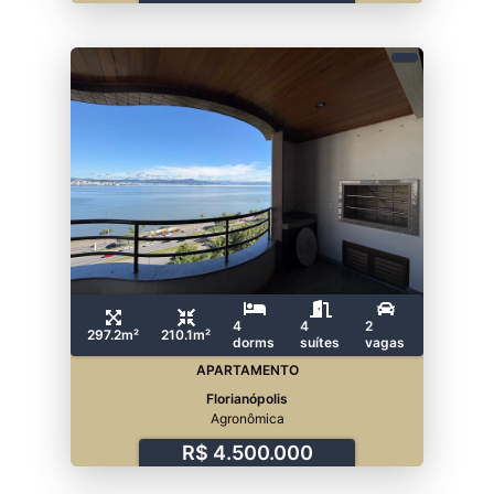
4
4
2
297.2m²
210.1m²
dorms
suítes
vagas
APARTAMENTO
Florianópolis
Agronômica
R$ 4.500.000