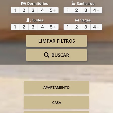
Dormitórios
Banheiros
1
2
3
4
5
+
1
2
3
4
+
Suítes
Vagas
1
2
3
4
5
+
1
2
3
4
+
LIMPAR FILTROS
BUSCAR
APARTAMENTO
CASA