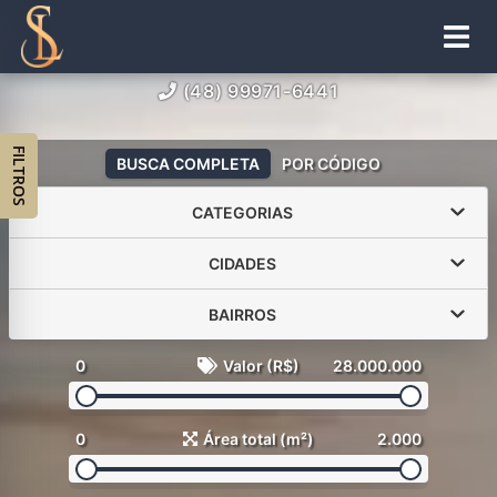
(48) 99971-6441
FILTROS
BUSCA COMPLETA
POR CÓDIGO
CATEGORIAS
CIDADES
BAIRROS
0
Valor (R$)
28.000.000
0
Área total (m²)
2.000