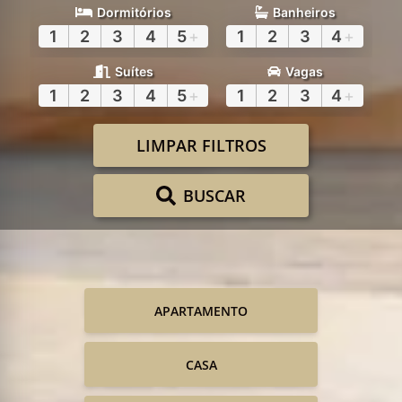
Dormitórios
Banheiros
1
2
3
4
5
+
1
2
3
4
+
Suítes
Vagas
1
2
3
4
5
+
1
2
3
4
+
LIMPAR FILTROS
BUSCAR
APARTAMENTO
CASA