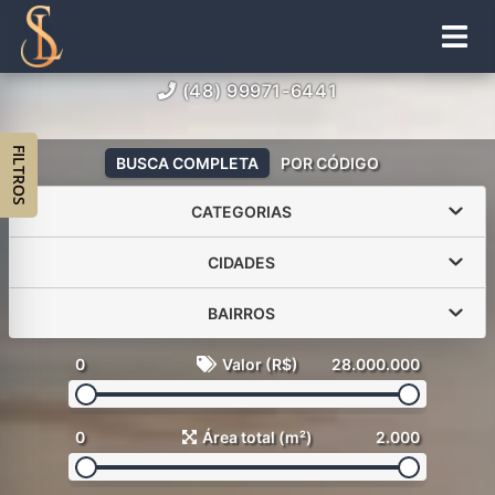
(48) 99971-6441
FILTROS
BUSCA COMPLETA
POR CÓDIGO
CATEGORIAS
CIDADES
BAIRROS
0
Valor (R$)
28.000.000
0
Área total (m²)
2.000