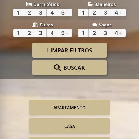
Dormitórios
Banheiros
1
2
3
4
5
+
1
2
3
4
+
Suítes
Vagas
1
2
3
4
5
+
1
2
3
4
+
LIMPAR FILTROS
BUSCAR
APARTAMENTO
CASA