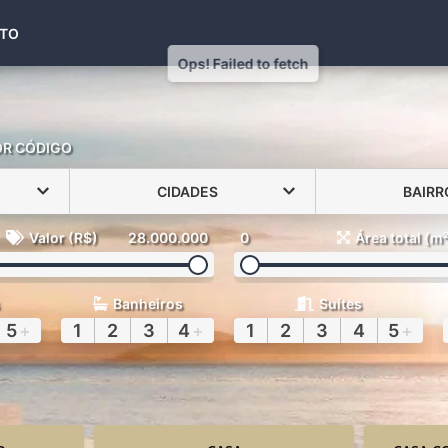
(48) 99971-6441
TO
OR CÓDIGO
CIDADES
BAIRR
Valor (R$)
28.000.000
0
Área total (m
Banheiros
Suítes
5
+
1
2
3
4
+
1
2
3
4
5
+