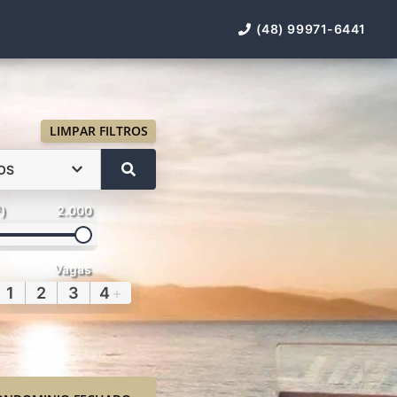
(48) 99971-6441
LIMPAR FILTROS
OS
²)
2.000
Vagas
1
2
3
4
+