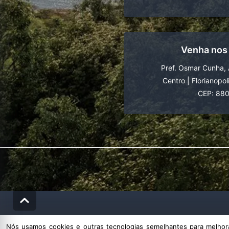
Venha nos
Pref. Osmar Cunha, 
Centro
|
Florianopol
CEP: 88
Nós usamos cookies e outras tecnologias semelhantes para melhorar