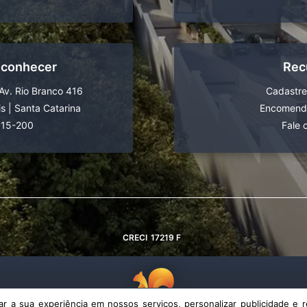
 conhecer
Rec
Av. Rio Branco 416
Cadastre
is
|
Santa Catarina
Encomende
015-200
Fale 
CRECI
17219 F
 a sua experiência em nossos serviços, personalizar publicidade e r