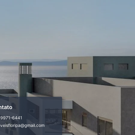
ntato
99971-6441
veisfloripa@gmail.com